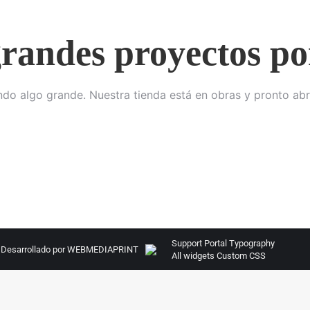
randes proyectos po
do algo grande. Nuestra tienda está en obras y pronto abr
Support Portal
Typography
Desarrollado por
WEBMEDIAPRINT
All widgets
Custom CSS