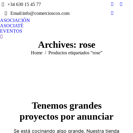
+34 630 15 45 77
Facebook
X
Email:info@comercioscox.com
page
page
Instagram
opens
opens
ASOCIACIÓN
page
ASOCIATÉ
in
in
opens
EVENTOS
new
new
in
Search:
window
wind
Archives:
rose
new
window
You are here:
Home
Productos etiquetados “rose”
Tenemos grandes
proyectos por anunciar
Se está cocinando algo grande. Nuestra tienda