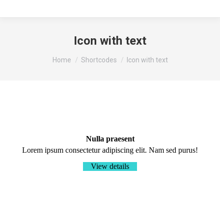
Icon with text
You are here:
Home
Shortcodes
Icon with text
Nulla praesent
Lorem ipsum consectetur adipiscing elit. Nam sed purus!
View details