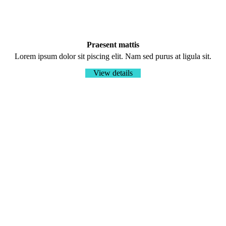
Praesent mattis
Lorem ipsum dolor sit piscing elit. Nam sed purus at ligula sit.
View details
Nulla from praesent sagittis
Lorem ipsum dolor sit amet, consectetur adipiscing elit. Nam sed
purus at ligula sagittis porttitor. In hac habitasse platea dictumst.
Praesent interdum mattis nulla sit.