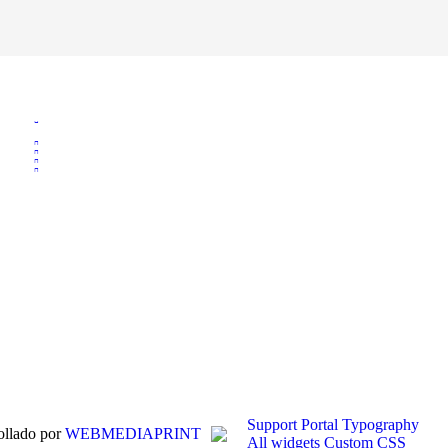
Support Portal
Typography
llado por
WEBMEDIAPRINT
All widgets
Custom CSS