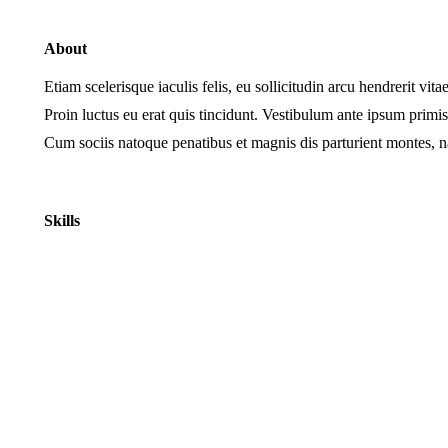
About
Etiam scelerisque iaculis felis, eu sollicitudin arcu hendrerit vi
Proin luctus eu erat quis tincidunt. Vestibulum ante ipsum primi
Cum sociis natoque penatibus et magnis dis parturient montes, na
Skills
Development
Design
SMM & SEO
Marketing
Photography