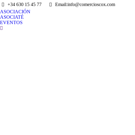
+34 630 15 45 77
Email:info@comercioscox.com
ASOCIACIÓN
ASOCIATÉ
EVENTOS
Search: