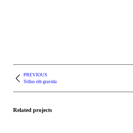
Navegación
entre
PREVIOUS
Proyecto
Tellus elit gravida
proyectos
anterior
Related projects