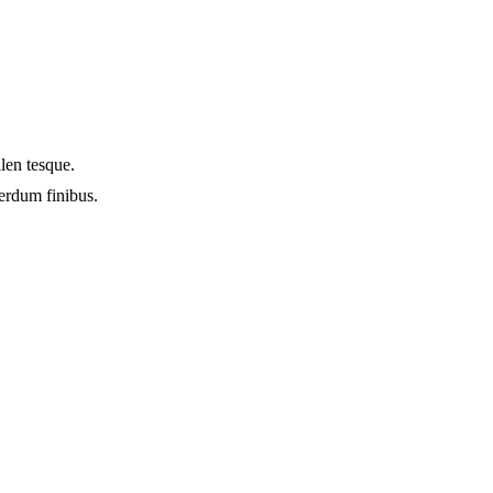
llen tesque.
terdum finibus.