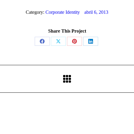
Category:
Corporate Identity
abril 6, 2013
Share This Project
Share
Share
Share
Share
on
on
on
on
Facebook
X
Pinterest
LinkedIn
Proyecto
siguiente