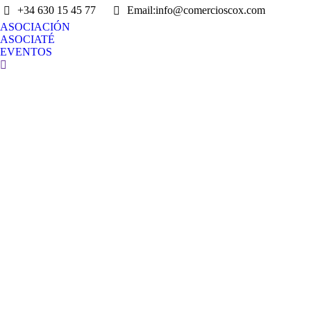
+34 630 15 45 77
Email:info@comercioscox.com
ASOCIACIÓN
ASOCIATÉ
EVENTOS
Search: