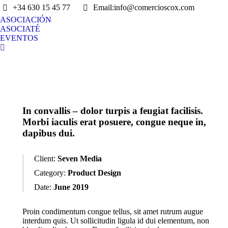
+34 630 15 45 77
Email:info@comercioscox.com
ASOCIACIÓN
ASOCIATÉ
EVENTOS
Search:
In convallis – dolor turpis a feugiat facilisis.
Morbi iaculis erat posuere, congue neque in,
dapibus dui.
Client:
Seven Media
Category:
Product Design
Date:
June 2019
Proin condimentum congue tellus, sit amet rutrum augue
interdum quis. Ut sollicitudin ligula id dui elementum, non