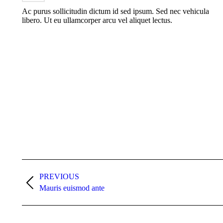
Ac purus sollicitudin dictum id sed ipsum. Sed nec vehicula
libero. Ut eu ullamcorper arcu vel aliquet lectus.
Navegación
entre
PREVIOUS
Proyecto
Mauris euismod ante
proyectos
anterior