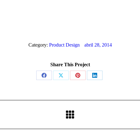
Category:
Product Design
abril 28, 2014
Share This Project
Share
Share
Share
Share
on
on
on
on
Facebook
X
Pinterest
LinkedIn
Proyecto
siguiente