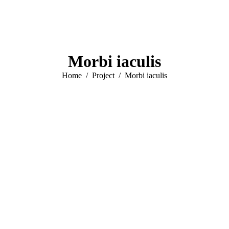
Morbi iaculis
You are here:
Home
Project
Morbi iaculis