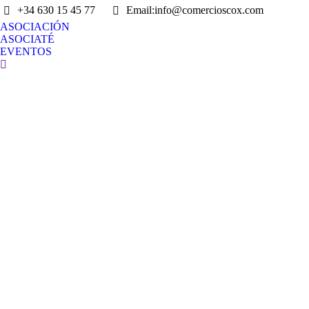
+34 630 15 45 77
Email:info@comercioscox.com
ASOCIACIÓN
ASOCIATÉ
EVENTOS
Search: