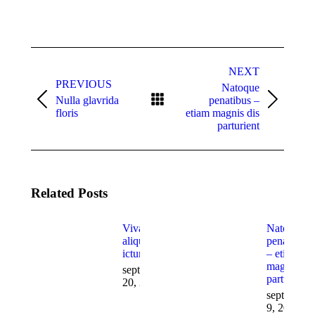
Post
navigation
NEXT
PREVIOUS
Natoque
Nulla glavrida
penatibus –
Previous
Next
floris
etiam magnis dis
post:
post:
parturient
Related Posts
Vivamus
Natoque
aliquam
penatibus
ictum
– etiam
magnis dis
septiembre
parturient
20, 2016
septiembre
9, 2016