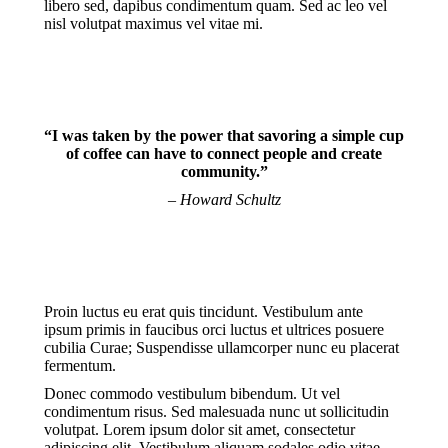
libero sed, dapibus condimentum quam. Sed ac leo vel
nisl volutpat maximus vel vitae mi.
“I was taken by the power that savoring a simple cup
of coffee can have to connect people and create
community.”
– Howard Schultz
Proin luctus eu erat quis tincidunt. Vestibulum ante
ipsum primis in faucibus orci luctus et ultrices posuere
cubilia Curae; Suspendisse ullamcorper nunc eu placerat
fermentum.
Donec commodo vestibulum bibendum. Ut vel
condimentum risus. Sed malesuada nunc ut sollicitudin
volutpat. Lorem ipsum dolor sit amet, consectetur
adipiscing elit. Vestibulum aliquam sodales odio vitae