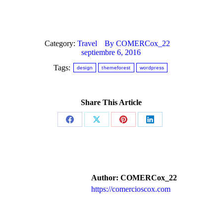
Category:
Travel
By
COMERCox_22
septiembre 6, 2016
Tags:
design
themeforest
wordpress
Share This Article
Share
Share
Share
Share
on
on
on
on
Facebook
X
Pinterest
LinkedIn
Author:
COMERCox_22
https://comercioscox.com