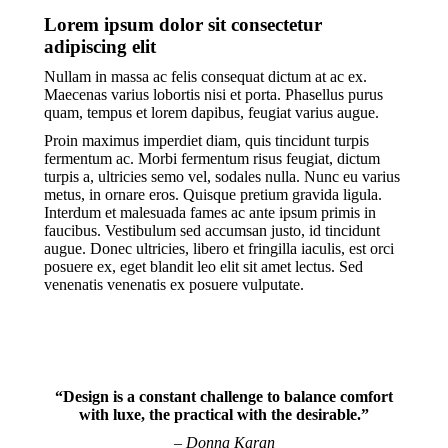
Lorem ipsum dolor sit consectetur
adipiscing elit
Nullam in massa ac felis consequat dictum at ac ex.
Maecenas varius lobortis nisi et porta. Phasellus purus
quam, tempus et lorem dapibus, feugiat varius augue.
Proin maximus imperdiet diam, quis tincidunt turpis
fermentum ac. Morbi fermentum risus feugiat, dictum
turpis a, ultricies semo vel, sodales nulla. Nunc eu varius
metus, in ornare eros. Quisque pretium gravida ligula.
Interdum et malesuada fames ac ante ipsum primis in
faucibus. Vestibulum sed accumsan justo, id tincidunt
augue. Donec ultricies, libero et fringilla iaculis, est orci
posuere ex, eget blandit leo elit sit amet lectus. Sed
venenatis venenatis ex posuere vulputate.
“Design is a constant challenge to balance comfort
with luxe, the practical with the desirable.”
– Donna Karan