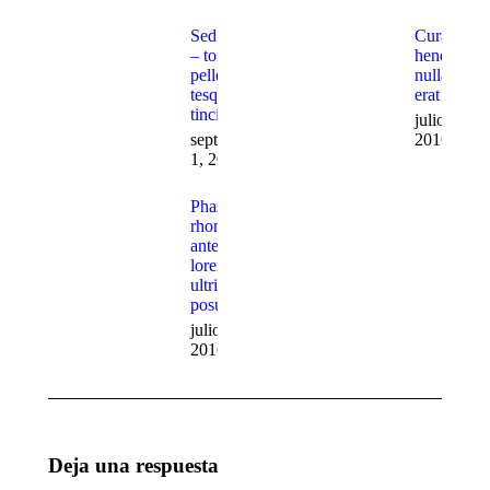
Sed mattis
Curabitur
– tortor
hendrerit
pellen
nulla vel
tesque
erat
tincidunt
julio 26,
septiembre
2016
1, 2016
Phasellus
rhoncus
ante
lorem
ultrices
posuere
julio 25,
2016
Deja una respuesta