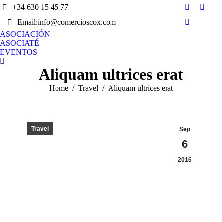
+34 630 15 45 77
Facebook
X
Email:info@comercioscox.com
page
page
Instagram
opens
opens
ASOCIACIÓN
page
ASOCIATÉ
in
in
opens
EVENTOS
new
new
in
Search:
window
wind
Aliquam ultrices erat
new
window
You are here:
Home
Travel
Aliquam ultrices erat
Travel
Sep
6
2016