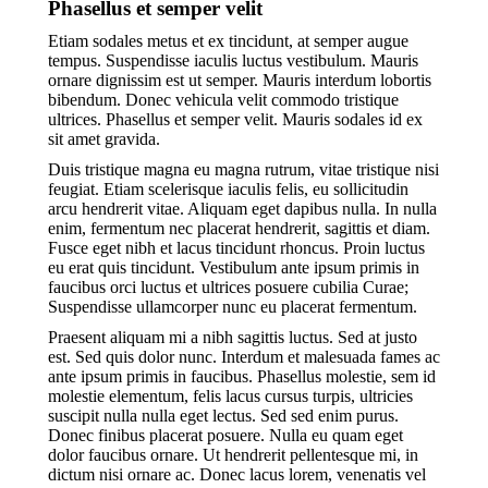
Phasellus et semper velit
Etiam sodales metus et ex tincidunt, at semper augue
tempus. Suspendisse iaculis luctus vestibulum. Mauris
ornare dignissim est ut semper. Mauris interdum lobortis
bibendum. Donec vehicula velit commodo tristique
ultrices. Phasellus et semper velit. Mauris sodales id ex
sit amet gravida.
Duis tristique magna eu magna rutrum, vitae tristique nisi
feugiat. Etiam scelerisque iaculis felis, eu sollicitudin
arcu hendrerit vitae. Aliquam eget dapibus nulla. In nulla
enim, fermentum nec placerat hendrerit, sagittis et diam.
Fusce eget nibh et lacus tincidunt rhoncus. Proin luctus
eu erat quis tincidunt. Vestibulum ante ipsum primis in
faucibus orci luctus et ultrices posuere cubilia Curae;
Suspendisse ullamcorper nunc eu placerat fermentum.
Praesent aliquam mi a nibh sagittis luctus. Sed at justo
est. Sed quis dolor nunc. Interdum et malesuada fames ac
ante ipsum primis in faucibus. Phasellus molestie, sem id
molestie elementum, felis lacus cursus turpis, ultricies
suscipit nulla nulla eget lectus. Sed sed enim purus.
Donec finibus placerat posuere. Nulla eu quam eget
dolor faucibus ornare. Ut hendrerit pellentesque mi, in
dictum nisi ornare ac. Donec lacus lorem, venenatis vel